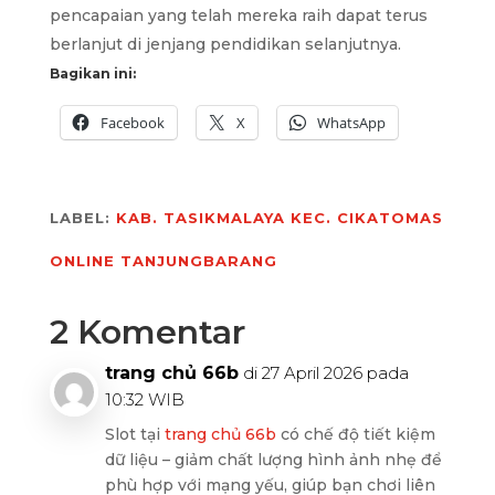
pencapaian yang telah mereka raih dapat terus
berlanjut di jenjang pendidikan selanjutnya.
Bagikan ini:
Facebook
X
WhatsApp
LABEL:
KAB. TASIKMALAYA
KEC. CIKATOMAS
ONLINE
TANJUNGBARANG
2 Komentar
trang chủ 66b
di 27 April 2026 pada
10:32 WIB
Slot tại
trang chủ 66b
có chế độ tiết kiệm
dữ liệu – giảm chất lượng hình ảnh nhẹ để
phù hợp với mạng yếu, giúp bạn chơi liên