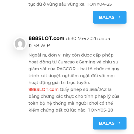
tục dù ở vùng sâu vùng xa. TONY04-25
BALAS
888SLOT.com
di 30 Mei 2026 pada
12:58 WIB
Ngoài ra, đơn vị này còn được cấp phép
hoạt động từ Curacao eGaming và chịu sự
giám sát của PAGCOR – hai tổ chức có quy
trình xét duyệt nghiêm ngặt đối với mọi
hoạt động giải trí trực tuyến.
888SLOT.com
Giấy phép số 365/JAZ là
bằng chứng xác thực cho tính pháp lý của
toàn bộ hệ thống mà người chơi có thể
kiểm chứng bất cứ lúc nào. TONY05-28
BALAS