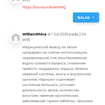
https://shorturl.fm/etHRQ
BALAS
WilliamRhiva
di 1 Juli 2026 pada 2:04
WIB
Медицинский вывод из запоя
направлен на снятие интоксикации,
нормализацию сна, восстановление
водно-солевого баланса, снижение
тревоги, поддержку сердца, печени,
нервной системы, мозга и внутренних
органов. Нарколог оценивает
состояние больного, уточняет
длительность запоя, количество
алкоголя, наличие хронических
заболеваний, прием таблеток, прошлое