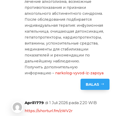
лечение алкоголизма, возможные
противопоказания и признаки
алкогольного абстинентного синдрома.
После обследования подбирается
индивидуальная терапия: инфузионная
капельница, очищающая детоксикация,
гепатопротекторы, кардиопротекторы,
витамины, успокоительные средства,
медикаменты для стабилизации
показателей и рекомендации по
дальнейшему наблюдению.
Получить дополнительную
информацию –
narkolog-vyvod-iz-zapoya
BALAS
April1779
di 1 Juli 2026 pada 2:20 WIB
https://shorturl.fm/zWV2r