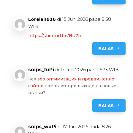
Lorelei1926
di 15 Juni 2026 pada 8:58
WIB
https://shorturl.fm/BU7Ix
BALAS
soips_fuPi
di 17 Juni 2026 pada 6:33 WIB
Как
seo оптимизация и продвижение
сайтов
помогают при выходе на новые
рынки?
BALAS
soips_wuPi
di 17 Juni 2026 pada 8:26