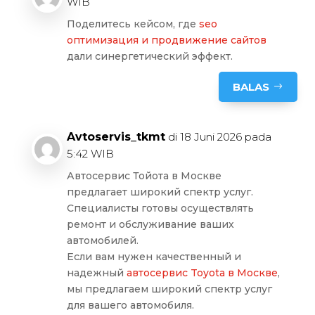
WIB
Поделитесь кейсом, где
seo
оптимизация и продвижение сайтов
дали синергетический эффект.
BALAS
Avtoservis_tkmt
di 18 Juni 2026 pada
5:42 WIB
Автосервис Тойота в Москве
предлагает широкий спектр услуг.
Специалисты готовы осуществлять
ремонт и обслуживание ваших
автомобилей.
Если вам нужен качественный и
надежный
автосервис Toyota в Москве
,
мы предлагаем широкий спектр услуг
для вашего автомобиля.