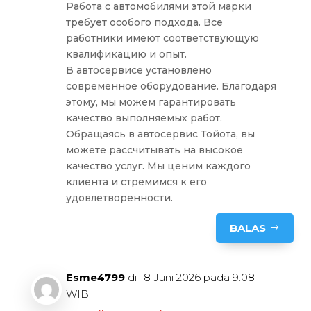
Работа с автомобилями этой марки
требует особого подхода. Все
работники имеют соответствующую
квалификацию и опыт.
В автосервисе установлено
современное оборудование. Благодаря
этому, мы можем гарантировать
качество выполняемых работ.
Обращаясь в автосервис Тойота, вы
можете рассчитывать на высокое
качество услуг. Мы ценим каждого
клиента и стремимся к его
удовлетворенности.
BALAS
Esme4799
di 18 Juni 2026 pada 9:08
WIB