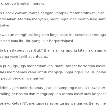
 di setiap langkah mereka.
an Bapak Wawan, warga dengan kompak membersihkan jalan 
erserakan. Mereka menyapu, memungut, dan membuang sam
diakan.
wa pun menghiasi kegiatan kerja bakti ini. Sesekali terdeng
 dari para ibu-ibu yang ikut berpartisipasi.
kita bersih-bersih ya, Buk? Biar jalan kampung kita makin rapi
warga yang terlihat antusias.
ga pun juga juga menambahkan, “Kami sangat berterima kasi
alu memotivasi kami untuk menjaga lingkungan. Beliau bena
peduli dengan warganya.”
 lebih 2 jam bekerja keras, jalan di Kampung Kadu RT 002 pu
 saling bertos ria dan mengucapkan terima kasih atas kerjasam
elaku Ketua RT, mengapresiasi antusias warganya. Beliau m