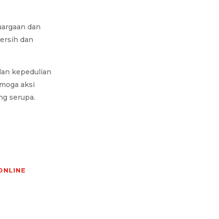
luargaan dan
bersih dan
dan kepedulian
emoga aksi
ng serupa.
ONLINE