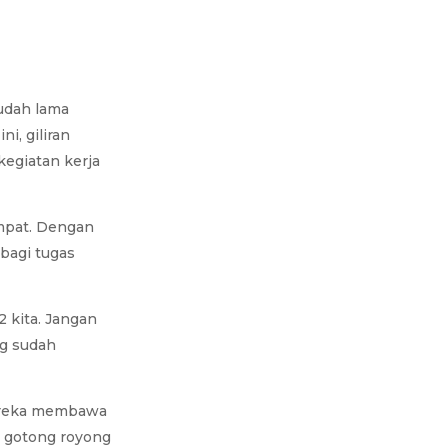
udah lama
i, giliran
egiatan kerja
mpat. Dengan
bagi tugas
 kita. Jangan
ng sudah
Mereka membawa
at gotong royong