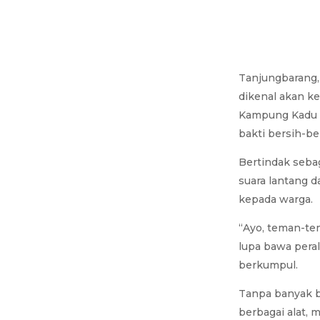
Tanjungbarang,
dikenal akan ke
Kampung Kadu R
bakti bersih-ber
Bertindak seba
suara lantang 
kepada warga.
“Ayo, teman-te
lupa bawa pera
berkumpul.
Tanpa banyak 
berbagai alat, 