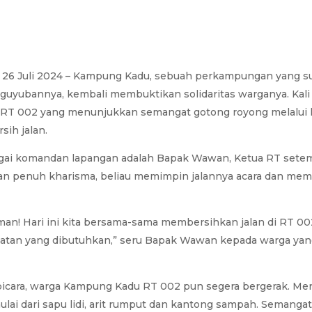
 26 Juli 2024 – Kampung Kadu, sebuah perkampungan yang s
guyubannya, kembali membuktikan solidaritas warganya. Kali in
T 002 yang menunjukkan semangat gotong royong melalui k
sih jalan.
gai komandan lapangan adalah Bapak Wawan, Ketua RT sete
dan penuh kharisma, beliau memimpin jalannya acara dan mem
man! Hari ini kita bersama-sama membersihkan jalan di RT 002
latan yang dibutuhkan,” seru Bapak Wawan kepada warga ya
bicara, warga Kampung Kadu RT 002 pun segera bergerak. 
mulai dari sapu lidi, arit rumput dan kantong sampah. Semang