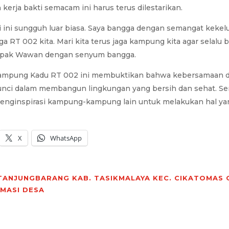
kerja bakti semacam ini harus terus dilestarikan.
ri ini sungguh luar biasa. Saya bangga dengan semangat keke
a RT 002 kita. Mari kita terus jaga kampung kita agar selalu 
Bapak Wawan dengan senyum bangga.
 Kampung Kadu RT 002 ini membuktikan bahwa kebersamaan 
unci dalam membangun lingkungan yang bersih dan sehat. S
 menginspirasi kampung-kampung lain untuk melakukan hal ya
X
WhatsApp
TANJUNGBARANG
KAB. TASIKMALAYA
KEC. CIKATOMAS
RMASI DESA